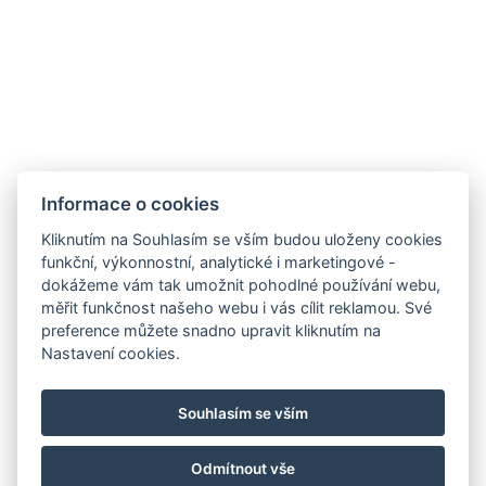
Dvoulůžkový pokoj č. 9
Celý objekt
Informace o cookies
Kliknutím na Souhlasím se vším budou uloženy cookies
funkční, výkonnostní, analytické i marketingové -
dokážeme vám tak umožnit pohodlné používání webu,
měřit funkčnost našeho webu i vás cílit reklamou. Své
preference můžete snadno upravit kliknutím na
Nastavení cookies.
E-MAIL
TEL.
Souhlasím se vším
MAPA
Ubytovací řád
Odmítnout vše