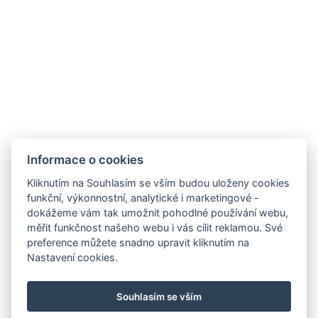
Dvoulůžkový pokoj č. 8
Dvoulůžkový pokoj č. 9
Celý objekt
Informace o cookies
Kliknutím na Souhlasím se vším budou uloženy cookies
funkční, výkonnostní, analytické i marketingové -
dokážeme vám tak umožnit pohodlné používání webu,
měřit funkčnost našeho webu i vás cílit reklamou. Své
preference můžete snadno upravit kliknutím na
Nastavení cookies.
E-MAIL
TEL.
Souhlasím se vším
MAPA
Ubytovací řád