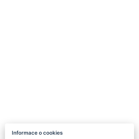
Toaletní potřeby zdarma
Mrazák
Rozloha místnosti : 30m²
Typy postelí : 1x Samostatná postel
Velikost postele : Šířka: 90cm, Délka: 200cm
Počet ložnic : 1
Počet místností : 1
Rychlovarná konvice
Set na kávu/čaj
Parkoviště
Informace o cookies
REZERVOVAT NYNÍ